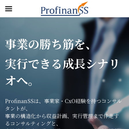
×
ブログカテゴリー
Home
企業情報
すべてのカテゴリ
事業の勝ち筋を、
サービス
INSIGHT
About Us
実行できる成長シナリ
CEO Message
方法論
コンサルティング
企業研修
Insights
オへ。
Entry Service
検索
ProfinanSSは、事業家・CxO経験を持つコンサル
日本語
タントが、
日本語
事業の構造化から収益計画、実行管理まで伴走す
お問い合わせ
るコンサルティングと、