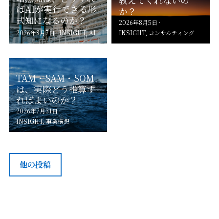
教えてくれないの
ばAIが実行できる形
か？
式知になるのか？
2026年8月5日
·
2026年8月7日
·
INSIGHT,
AI
INSIGHT,
コンサルティング
TAM・SAM・SOM
は、実際どう推算す
ればよいのか？
2026年7月31日
·
INSIGHT,
事業構想
他の投稿